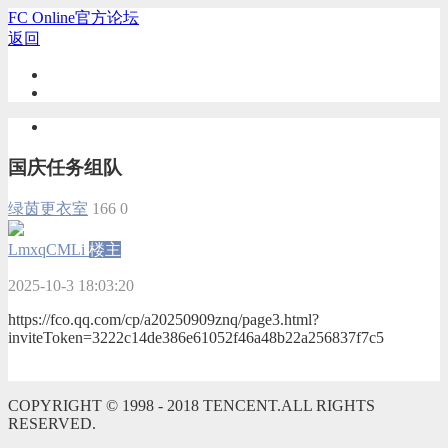
FC Online官方论坛
返回
国庆任务组队
绿茵更衣室
166
0
LmxqCMLi
楼主
2025-10-3 18:03:20
https://fco.qq.com/cp/a20250909znq/page3.html?
inviteToken=3222c14de386e61052f46a48b22a256837f7c5
COPYRIGHT © 1998 - 2018 TENCENT.ALL RIGHTS
RESERVED.