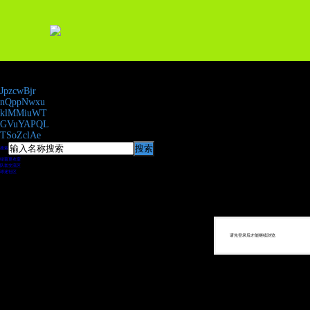
今日新帖：0
|
帖子数：8170
|
会员数：3.2万
欢迎新会员：
JpzcwBjr
nQppNwxu
klMMiuWT
GVuYAPQL
TSoZclAe
搜索
搜索
绿茵更衣室
队套交流区
球迷社区
请先登录后才能继续浏览